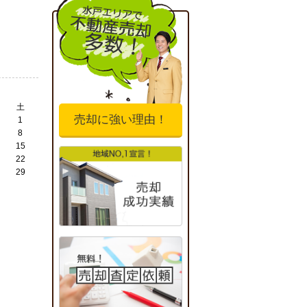
土
売却に強い理由！
1
8
15
22
29