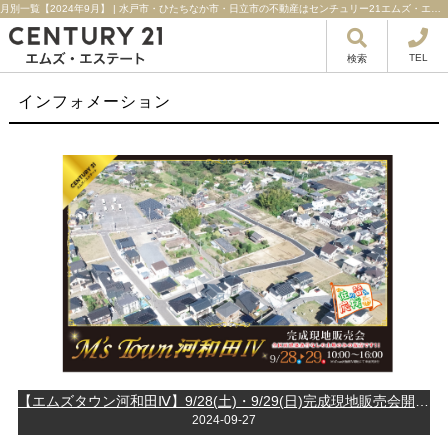
月別一覧【2024年9月】 | 水戸市・ひたちなか市・日立市の不動産はセンチュリー21エムズ・エステート！
TEL
検索
インフォメーション
【エムズタウン河和田Ⅳ】9/28(土)・9/29(日)完成現地販売会開催！！建築条件なし開発分譲地新登場♩
2024-09-27