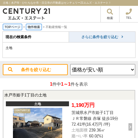
土地｜水戸市・ひたちなか市・日立市の不動産はセンチュリー21エムズ・エステート！
TEL
検索
TOPページ
>
物件検索
>
不動産情報一覧
現在の検索条件
さらに条件を絞り込む
土地
条件を絞り込む
1
1～1
件中
件を表示
水戸市姫子1丁目の土地
土地
1,190万円
茨城県水戸市姫子1丁目
ＪＲ常磐線 赤塚 徒歩19分
72.41坪(16.4万円 /坪)
土地面積
239.36㎡
建ぺい率
60.0(%)