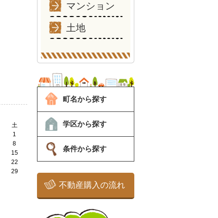
マンション
土地
町名から探す
学区から探す
土
1
8
条件から探す
15
22
29
不動産購入の流れ